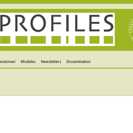
estionari
Modules
Newsletters
Dissemination