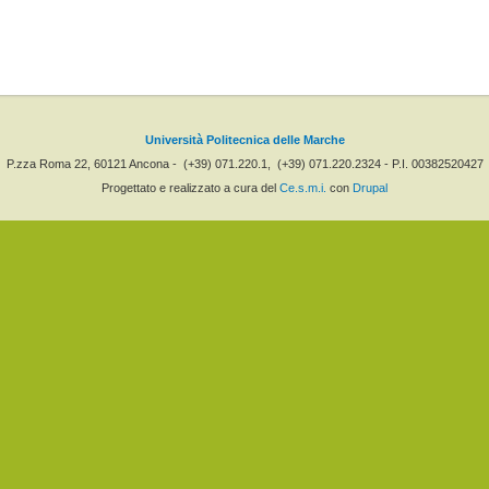
Università Politecnica delle Marche
P.zza Roma 22, 60121 Ancona -
(+39) 071.220.1,
(+39) 071.220.2324 - P.I. 00382520427
Progettato e realizzato a cura del
Ce.s.m.i.
con
Drupal