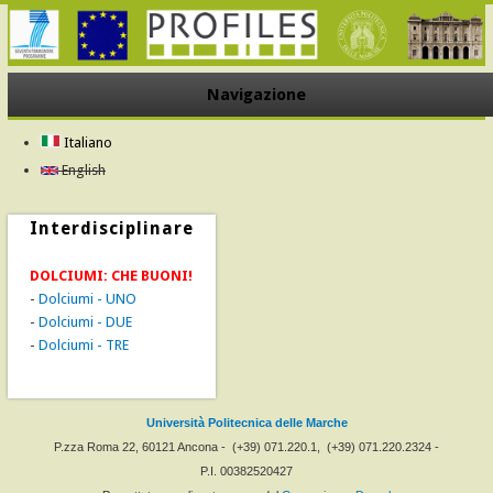
Navigazione
Italiano
English
Interdisciplinare
DOLCIUMI: CHE BUONI!
-
Dolciumi - UNO
-
Dolciumi - DUE
-
Dolciumi - TRE
Università Politecnica delle Marche
P.zza Roma 22, 60121 Ancona -
(+39) 071.220.1,
(+39) 071.220.2324 -
P.I. 00382520427