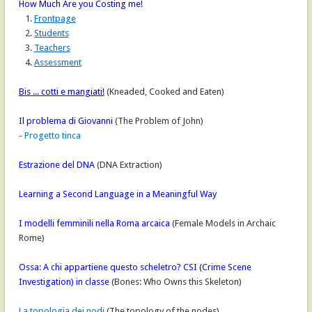
How Much Are you Costing me!
1.
Frontpage
2.
Students
3.
Teachers
4.
Assessment
Bis ... cotti e mangiati!
(Kneaded, Cooked and Eaten)
Il problema di Giovanni
(The Problem of John)
-
Progetto tinca
Estrazione del DNA
(DNA Extraction)
Learning a Second Language in a Meaningful Way
I modelli femminili nella Roma arcaica
(Female Models in Archaic
Rome)
Ossa: A chi appartiene questo scheletro? CSI (Crime Scene
Investigation) in classe
(Bones: Who Owns this Skeleton)
La topologia dei nodi
(The topology of the nodes)