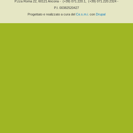
P.zza Roma 22, 60121 Ancona -
(+39) 071.220.1,
(+39) 071.220.2324 -
P.I. 00382520427
Progettato e realizzato a cura del
Ce.s.m.i.
con
Drupal